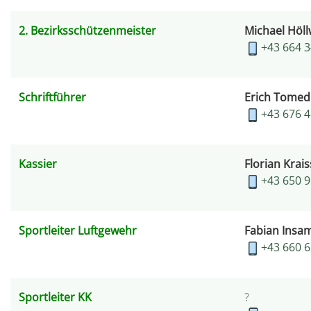
2. Bezirksschützenmeister
Michael Höll
+43 664 
Schriftführer
Erich Tomed
+43 676 
Kassier
Florian Krais
+43 650 
Sportleiter Luftgewehr
Fabian Insa
+43 660 
Sportleiter KK
?