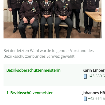
Bei der letzten Wahl wurde folgender Vorstand des
Bezirksschützenbundes Schwaz gewählt:
Bezirksoberschützenmeisterin
Karin Ember
+43 650 
1. Bezirksschützenmeister
Johannes Hö
+43 664 