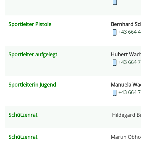
Sportleiter Pistole
Bernhard Sc
+43 664 
Sportleiter aufgelegt
Hubert Wach
+43 664 
Sportleiterin Jugend
Manuela Wac
+43 664 
Schützenrat
Hildegard B
Schützenrat
Martin Obho